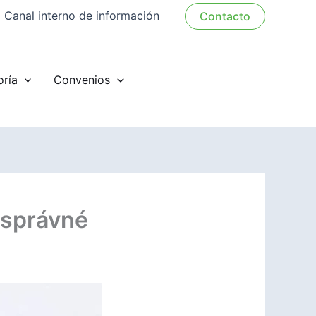
Canal interno de información
Contacto
oría
Convenios
o správné