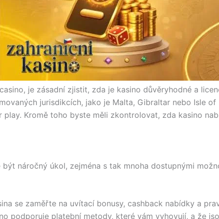
sino, je zásadní zjistit, zda je kasino důvěryhodné a licenc
movaných jurisdikcích, jako je Malta, Gibraltar nebo Isle of
air play. Kromě toho byste měli zkontrolovat, zda kasino nab
být náročný úkol, zejména s tak mnoha dostupnými možnost
sina se zaměřte na uvítací bonusy, cashback nabídky a pra
ino podporuje platební metody, které vám vyhovují, a že js