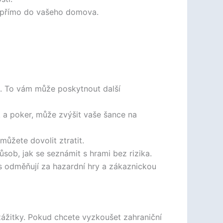
a přímo do vašeho domova.
. To vám může poskytnout další
k a poker, může zvýšit vaše šance na
můžete dovolit ztratit.
sob, jak se seznámit s hrami bez rizika.
s odměňují za hazardní hry a zákaznickou
 zážitky. Pokud chcete vyzkoušet zahraniční