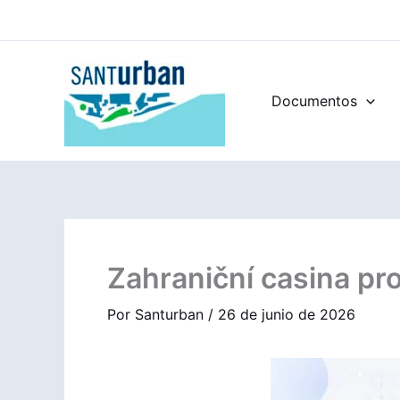
Ir
al
contenido
Documentos
Zahraniční casina pro
Por
Santurban
/
26 de junio de 2026