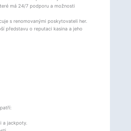
 které má 24/7 podporu a možnosti
acuje s renomovanými poskytovateli her.
ší představu o reputaci kasina a jeho
patří:
 a jackpoty.
sti.