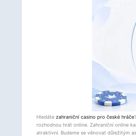
Hledáte
zahraniční casino pro české hráče
rozhodnou hrát online. Zahraniční online k
atraktivní. Budeme se věnovat důležitým as