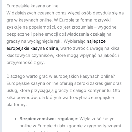
Europejskie kasyna online
W dzisiejszych czasach coraz więcej osób decyduje się na
grę w kasynach online. W Europie ta forma rozrywki
zyskuje na popularności, co jest zrozumiałe – wygodne,
bezpieczne i pełne emocji doświadczenia czekają na
graczy na wyciągnięcie ręki. Wybierając
najlepsze
europejskie kasyna online
, warto zwrócić uwagę na kilka
kluczowych czynników, które mogą wpłynąć na jakość i
przyjemność z gry.
Dlaczego warto grać w europejskich kasynach online?
Europejskie kasyna online oferują szeroki zakres gier oraz
usług, które przyciągają graczy z całego kontynentu. Oto
kilka powodów, dla których warto wybrać europejskie
platformy:
Bezpieczeństwo i regulacje:
Większość kasyn
online w Europie działa zgodnie z rygorystycznymi