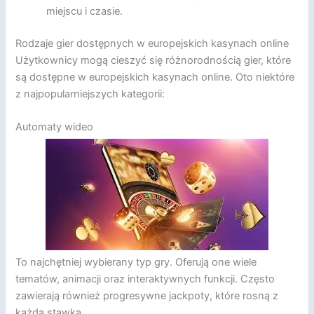
miejscu i czasie.
Rodzaje gier dostępnych w europejskich kasynach online
Użytkownicy mogą cieszyć się różnorodnością gier, które
są dostępne w europejskich kasynach online. Oto niektóre
z najpopularniejszych kategorii:
Automaty wideo
To najchętniej wybierany typ gry. Oferują one wiele
tematów, animacji oraz interaktywnych funkcji. Często
zawierają również progresywne jackpoty, które rosną z
każdą stawką.