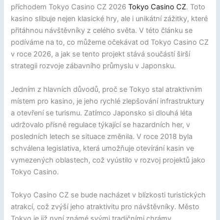
příchodem Tokyo Casino CZ 2026
Tokyo Casino CZ
. Toto
kasino slibuje nejen klasické hry, ale i unikátní zážitky, které
přitáhnou návštěvníky z celého světa. V této článku se
podíváme na to, co můžeme očekávat od Tokyo Casino CZ
v roce 2026, a jak se tento projekt stává součástí širší
strategii rozvoje zábavního průmyslu v Japonsku.
Jedním z hlavních důvodů, proč se Tokyo stal atraktivním
místem pro kasino, je jeho rychlé zlepšování infrastruktury
a otevření se turismu. Zatímco Japonsko si dlouhá léta
udržovalo přísné regulace týkající se hazardních her, v
posledních letech se situace změnila. V roce 2018 byla
schválena legislativa, která umožňuje otevírání kasin ve
vymezených oblastech, což vyústilo v rozvoj projektů jako
Tokyo Casino.
Tokyo Casino CZ se bude nacházet v blízkosti turistických
atrakcí, což zvýší jeho atraktivitu pro návštěvníky. Město
Tokyo je již nyní známé svými tradičními chrámy,