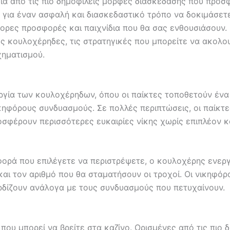
 μια από τις πιο δημοφιλείς μορφές διασκέδασης που προσφ
 για έναν ασφαλή και διασκεδαστικό τρόπο να δοκιμάσετε
ορες προσφορές και παιχνίδια που θα σας ενθουσιάσουν
ους κουλοχέρηδες, τις στρατηγικές που μπορείτε να ακολ
χηματισμού.
υργία των κουλοχέρηδων, όπου οι παίκτες τοποθετούν έν
κηφόρους συνδυασμούς. Σε πολλές περιπτώσεις, οι παίκτ
οσφέρουν περισσότερες ευκαιρίες νίκης χωρίς επιπλέον κ
 φορά που επιλέγετε να περιστρέψετε, ο κουλοχέρης ενερ
και τον αριθμό που θα σταματήσουν οι τροχοί. Οι νικηφό
κερδίζουν ανάλογα με τους συνδυασμούς που πετυχαίνουν.
ου μπορεί να βρείτε στα καζίνο. Ορισμένες από τις πιο 