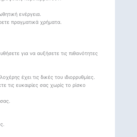
θητική ενέργεια.
ρετε πραγματικά χρήματα.
ουθήσετε για να αυξήσετε τις πιθανότητες
οχέρης έχει τις δικές του ιδιορρυθμίες.
 τις ευκαιρίες σας χωρίς το ρίσκο
σας.
ς.