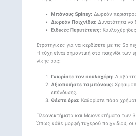
Μπόνους Spinsy:
Δωρεάν περιστροφ
Δωρεάν Παιχνίδια:
Δυνατότητα να δ
Ειδικές Περιπέτειες:
Κουλοχέρηδες 
Στρατηγικές για να κερδίσετε με τις Spins
Η τύχη είναι σημαντική στο παιχνίδι των 
νίκης σας:
Γνωρίστε τον κουλοχέρη:
Διαβάστε 
Αξιοποιήστε τα μπόνους:
Χρησιμοπ
επένδυσης.
Θέστε όρια:
Καθορίστε πόσα χρήματα
Πλεονεκτήματα και Μειονεκτήματα των S
Όπως κάθε μορφή τυχερού παιχνιδιού, οι 