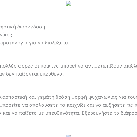
ηστική διασκέδαση.
νίκες.
εματολογία για να διαλέξετε.
 πολλές φορές οι παίκτες μπορεί να αντιμετωπίζουν απώλε
ν δεν παίζονται υπεύθυνα.
υναρπαστική και γεμάτη δράση μορφή ψυχαγωγίας για τους
μπορείτε να απολαύσετε το παιχνίδι και να αυξήσετε τις 
α και να παίζετε με υπευθυνότητα. Εξερευνήστε τα διάφορ