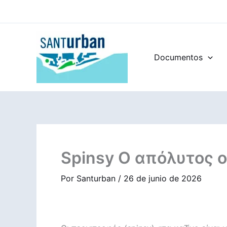
Ir
al
contenido
Documentos
Spinsy Ο απόλυτος ο
Por
Santurban
/
26 de junio de 2026