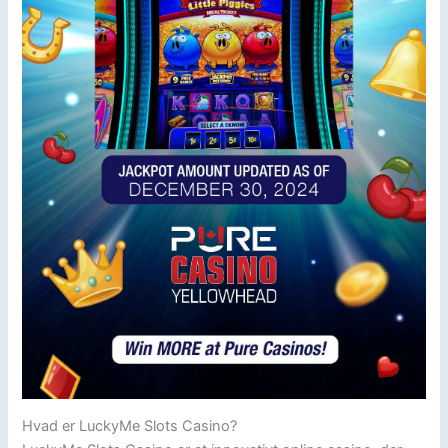
Hvad er LuckyMe Slots Casino?