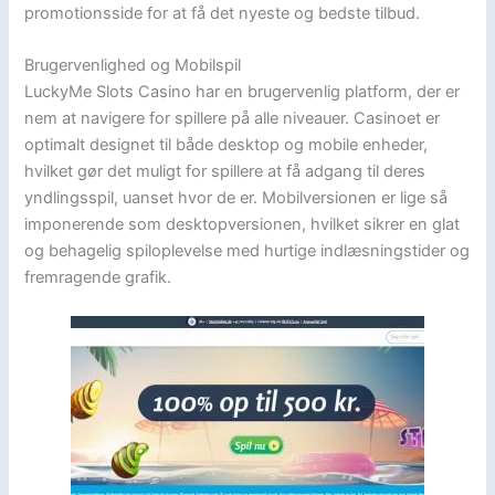
promotionsside for at få det nyeste og bedste tilbud.
Brugervenlighed og Mobilspil
LuckyMe Slots Casino har en brugervenlig platform, der er
nem at navigere for spillere på alle niveauer. Casinoet er
optimalt designet til både desktop og mobile enheder,
hvilket gør det muligt for spillere at få adgang til deres
yndlingsspil, uanset hvor de er. Mobilversionen er lige så
imponerende som desktopversionen, hvilket sikrer en glat
og behagelig spiloplevelse med hurtige indlæsningstider og
fremragende grafik.