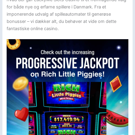
for både nye og erfarne spillere i Danmark. Fra et
imponerende udvalg af spilleautomater til generøse
bonusser – vi dækker alt, du behøver at vide om dette
fantastiske online casino.