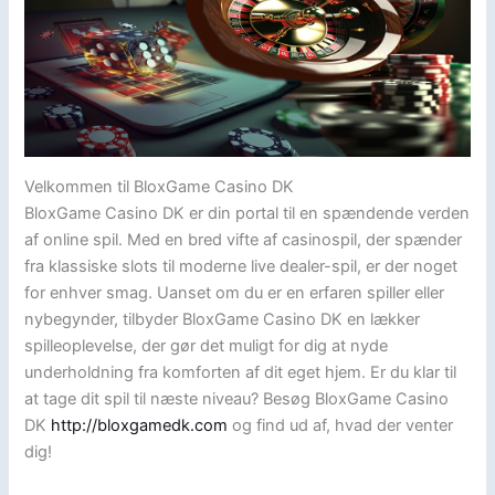
Velkommen til BloxGame Casino DK
BloxGame Casino DK er din portal til en spændende verden
af online spil. Med en bred vifte af casinospil, der spænder
fra klassiske slots til moderne live dealer-spil, er der noget
for enhver smag. Uanset om du er en erfaren spiller eller
nybegynder, tilbyder BloxGame Casino DK en lækker
spilleoplevelse, der gør det muligt for dig at nyde
underholdning fra komforten af dit eget hjem. Er du klar til
at tage dit spil til næste niveau? Besøg BloxGame Casino
DK
http://bloxgamedk.com
og find ud af, hvad der venter
dig!