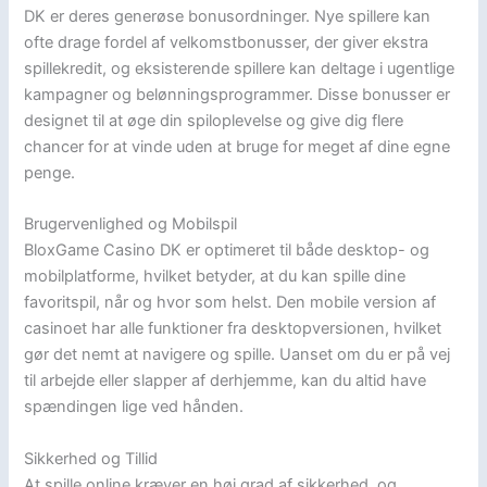
DK er deres generøse bonusordninger. Nye spillere kan
ofte drage fordel af velkomstbonusser, der giver ekstra
spillekredit, og eksisterende spillere kan deltage i ugentlige
kampagner og belønningsprogrammer. Disse bonusser er
designet til at øge din spiloplevelse og give dig flere
chancer for at vinde uden at bruge for meget af dine egne
penge.
Brugervenlighed og Mobilspil
BloxGame Casino DK er optimeret til både desktop- og
mobilplatforme, hvilket betyder, at du kan spille dine
favoritspil, når og hvor som helst. Den mobile version af
casinoet har alle funktioner fra desktopversionen, hvilket
gør det nemt at navigere og spille. Uanset om du er på vej
til arbejde eller slapper af derhjemme, kan du altid have
spændingen lige ved hånden.
Sikkerhed og Tillid
At spille online kræver en høj grad af sikkerhed, og