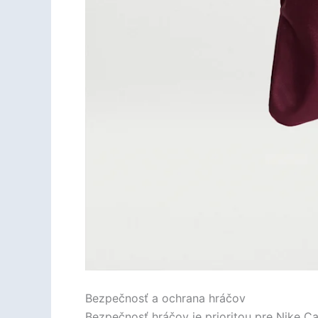
Bezpečnosť a ochrana hráčov
Bezpečnosť hráčov je prioritou pre Nike C