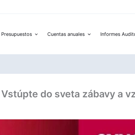
Presupuestos
Cuentas anuales
Informes Audit
Vstúpte do sveta zábavy a v