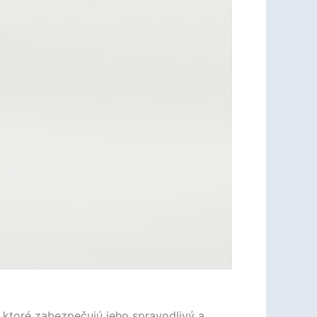
 ktoré zabezpečujú jeho spravodlivý a