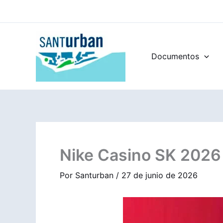
Ir
al
contenido
Documentos
Nike Casino SK 2026 
Por
Santurban
/
27 de junio de 2026