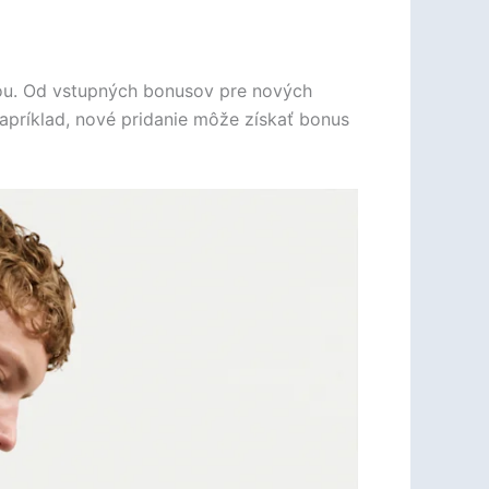
jšou. Od vstupných bonusov pre nových
Napríklad, nové pridanie môže získať bonus