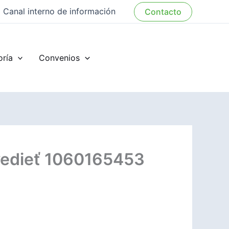
Canal interno de información
Contacto
oría
Convenios
 vedieť 1060165453