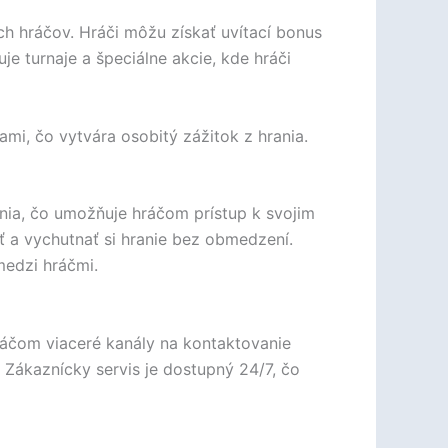
ch hráčov. Hráči môžu získať uvítací bonus
je turnaje a špeciálne akcie, kde hráči
mi, čo vytvára osobitý zážitok z hrania.
nia, čo umožňuje hráčom prístup k svojim
ť a vychutnať si hranie bez obmedzení.
medzi hráčmi.
ráčom viaceré kanály na kontaktovanie
 Zákaznícky servis je dostupný 24/7, čo