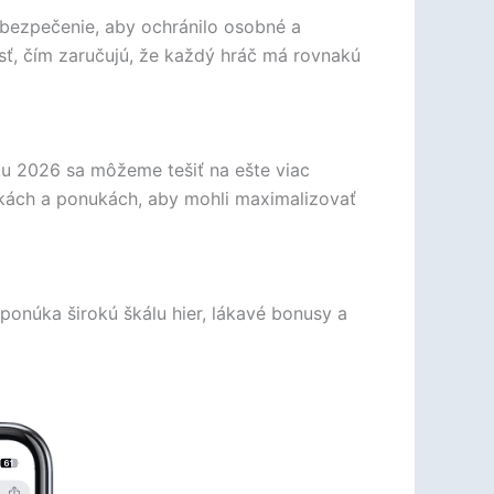
bezpečenie, aby ochránilo osobné a
sť, čím zaručujú, že každý hráč má rovnakú
ku 2026 sa môžeme tešiť na ešte viac
inkách a ponukách, aby mohli maximalizovať
ponúka širokú škálu hier, lákavé bonusy a