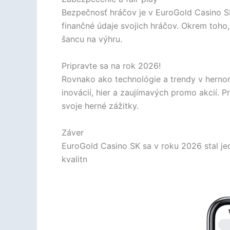
Bezpečnosť hráčov je v EuroGold Casino S
finančné údaje svojich hráčov. Okrem toho
šancu na výhru.
Pripravte sa na rok 2026!
Rovnako ako technológie a trendy v hernom
inovácií, hier a zaujímavých promo akcií. 
svoje herné zážitky.
Záver
EuroGold Casino SK sa v roku 2026 stal je
kvalitn