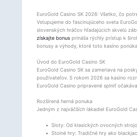
EuroGold Casino SK 2026: Všetko, čo potre
Vstupujeme do fascinujúceho sveta EuroGo
slovenských hráčov hľadajúcich skvelú zá
získajte bonus
prináša rýchly prístup k šir
bonusy a výhody, ktoré toto kasíno ponúk
Úvod do EuroGold Casino SK
EuroGold Casino SK sa zameriava na poskyt
používateľov. S rokom 2026 sa kasíno rozr
EuroGold Casino pripravené splniť očakávan
Rozšírená herná ponuka
Jedným z najväčších lákadiel EuroGold Casi
Sloty: Od klasických ovocných stroj
Stolné hry: Tradičné hry ako blackjac