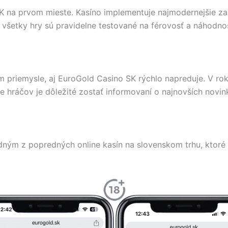
K na prvom mieste. Kasíno implementuje najmodernejšie za
, všetky hry sú pravidelne testované na férovosť a náhodno
 priemysle, aj EuroGold Casino SK rýchlo napreduje. V ro
Pre hráčov je dôležité zostať informovaní o najnovších nov
dným z popredných online kasín na slovenskom trhu, ktoré 