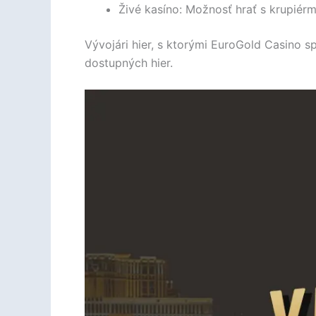
Živé kasíno: Možnosť hrať s krupiérm
Vývojári hier, s ktorými EuroGold Casino 
dostupných hier.