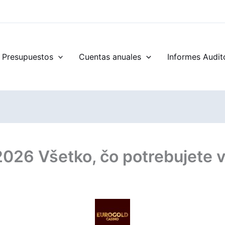
Presupuestos
Cuentas anuales
Informes Audit
2026 Všetko, čo potrebujete