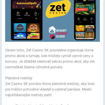
Okrem toho, Zet Casino SK pravidelne organizuje rôzne
promo akcie a turnaje, kde môžete vyhrať cenné ceny a
bonusy. Je dôležité sledovať sekciu promo akcií, aby ste
nezmeškali žiadne výhodné ponuky.
Platobné metódy
Zet Casino SK ponúka rôzne platobné metódy, aby bolo
pre hráčov pohodlné vkladať a vyberať peniaze. Medzi
najobľúbenejšie metódy patrí: