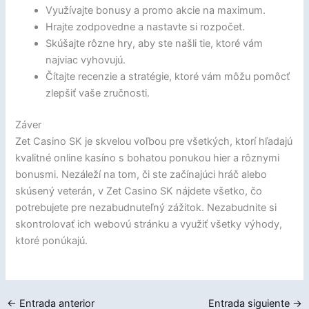
Využívajte bonusy a promo akcie na maximum.
Hrajte zodpovedne a nastavte si rozpočet.
Skúšajte rôzne hry, aby ste našli tie, ktoré vám
najviac vyhovujú.
Čítajte recenzie a stratégie, ktoré vám môžu pomôcť
zlepšiť vaše zručnosti.
Záver
Zet Casino SK je skvelou voľbou pre všetkých, ktorí hľadajú
kvalitné online kasíno s bohatou ponukou hier a rôznymi
bonusmi. Nezáleží na tom, či ste začínajúci hráč alebo
skúsený veterán, v Zet Casino SK nájdete všetko, čo
potrebujete pre nezabudnuteľný zážitok. Nezabudnite si
skontrolovať ich webovú stránku a využiť všetky výhody,
ktoré ponúkajú.
←
Entrada anterior
Entrada siguiente
→