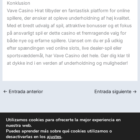
Konklusion
Vave Casino Hrat tilbyder en fantastisk platform for online
spillere, der ønsker at opleve underholdning af høj kvalitet.
Med et bredt udvalg af spil, attraktive bonusser og et fokus
på ansvarligt spil er dette casino et fremragende valg for
både nye og erfarne spillere. Uanset om du er på udkig
efter spændingen ved online slots, live dealer-spil eller
sportsvæddemål, har Vave Casino det hele. Gør dig klar til
at dykke ind i en verden af underholdning og muligheder!
←
Entrada anterior
Entrada siguiente
→
Utilizamos cookies para ofrecerte la mejor experiencia en
Política de privacidad
nuestra web.
Puedes aprender más sobre qué cookies utilizamos o
Copyright © 2026 |
desactivarlas en los
ajustes
.