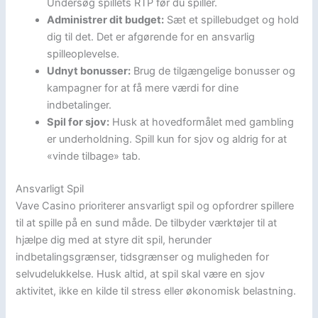
Undersøg spillets RTP før du spiller.
Administrer dit budget:
Sæt et spillebudget og hold
dig til det. Det er afgørende for en ansvarlig
spilleoplevelse.
Udnyt bonusser:
Brug de tilgængelige bonusser og
kampagner for at få mere værdi for dine
indbetalinger.
Spil for sjov:
Husk at hovedformålet med gambling
er underholdning. Spill kun for sjov og aldrig for at
«vinde tilbage» tab.
Ansvarligt Spil
Vave Casino prioriterer ansvarligt spil og opfordrer spillere
til at spille på en sund måde. De tilbyder værktøjer til at
hjælpe dig med at styre dit spil, herunder
indbetalingsgrænser, tidsgrænser og muligheden for
selvudelukkelse. Husk altid, at spil skal være en sjov
aktivitet, ikke en kilde til stress eller økonomisk belastning.