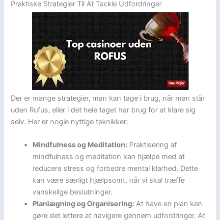
Praktiske Strategier Til At Tackle Udfordringer
Der er mange strategier, man kan tage i brug, når man står
uden Rufus, eller i det hele taget har brug for at klare sig
selv. Her er nogle nyttige teknikker:
Mindfulness og Meditation:
Praktisering af
mindfulness og meditation kan hjælpe med at
reducere stress og forbedre mental klarhed. Dette
kan være særligt hjælpsomt, når vi skal træffe
vanskelige beslutninger.
Planlægning og Organisering:
At have en plan kan
gøre det lettere at navigere gennem udfordringer. At