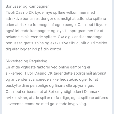
Bonusser og Kampagner
Tivoli Casino DK byder nye spillere velkommen med
attraktive bonusser, der gør det muligt at udforske spillene
uden at risikere for meget af egne penge. Casinoet tilbyder
også løbende kampagner og loyalitetsprogrammer for at
belønne eksisterende spillere. Gør dig klar til at modtage
bonusser, gratis spins og eksklusive tilbud, når du tilmelder
dig eller logger ind på din konto!
Sikkerhed og Regulering
En af de vigtigste faktorer ved online gambling er
sikkerhed. Tivoli Casino DK tager dette spørgsmål alvorligt
og anvender avancerede sikkerhedsteknologier for at
beskytte dine personlige og finansielle oplysninger.
Casinoet er licenseret af Spillemyndigheden i Danmark,
hvilket sikrer, at alle spil er retfærdige, og at spillene udføres
i overensstemmelse med gældende lovgivning.