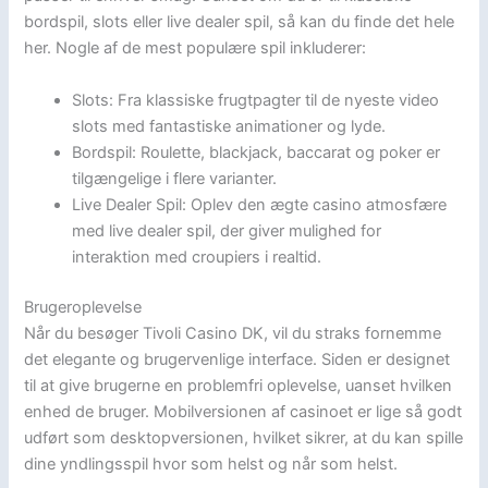
bordspil, slots eller live dealer spil, så kan du finde det hele
her. Nogle af de mest populære spil inkluderer:
Slots: Fra klassiske frugtpagter til de nyeste video
slots med fantastiske animationer og lyde.
Bordspil: Roulette, blackjack, baccarat og poker er
tilgængelige i flere varianter.
Live Dealer Spil: Oplev den ægte casino atmosfære
med live dealer spil, der giver mulighed for
interaktion med croupiers i realtid.
Brugeroplevelse
Når du besøger Tivoli Casino DK, vil du straks fornemme
det elegante og brugervenlige interface. Siden er designet
til at give brugerne en problemfri oplevelse, uanset hvilken
enhed de bruger. Mobilversionen af casinoet er lige så godt
udført som desktopversionen, hvilket sikrer, at du kan spille
dine yndlingsspil hvor som helst og når som helst.