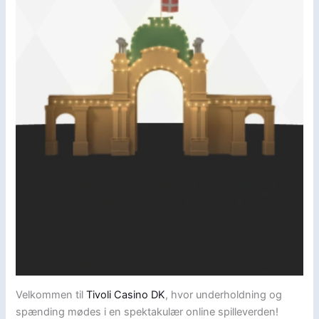
Velkommen til
Tivoli Casino DK
, hvor underholdning og
spænding mødes i en spektakulær online spilleverden!