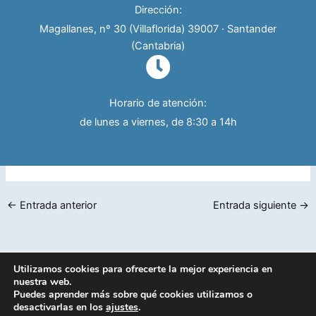
Dirección:
Magallanes, nº 30 (Villaflorida) 39007 · Santander
(Cantabria)
Horario de atención:
de lunes a viernes, de 8:30 a 14h
←
Entrada anterior
Entrada siguiente
→
Utilizamos cookies para ofrecerte la mejor experiencia en
Política de privacidad
nuestra web.
Puedes aprender más sobre qué cookies utilizamos o
Copyright © 2026 |
desactivarlas en los
ajustes
.