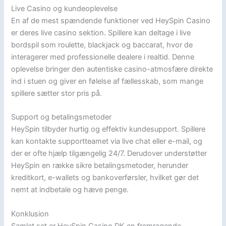
Live Casino og kundeoplevelse
En af de mest spændende funktioner ved HeySpin Casino
er deres live casino sektion. Spillere kan deltage i live
bordspil som roulette, blackjack og baccarat, hvor de
interagerer med professionelle dealere i realtid. Denne
oplevelse bringer den autentiske casino-atmosfære direkte
ind i stuen og giver en følelse af fællesskab, som mange
spillere sætter stor pris på.
Support og betalingsmetoder
HeySpin tilbyder hurtig og effektiv kundesupport. Spillere
kan kontakte supportteamet via live chat eller e-mail, og
der er ofte hjælp tilgængelig 24/7. Derudover understøtter
HeySpin en række sikre betalingsmetoder, herunder
kreditkort, e-wallets og bankoverførsler, hvilket gør det
nemt at indbetale og hæve penge.
Konklusion
Samlet set er HeySpin Casino DK en fremragende