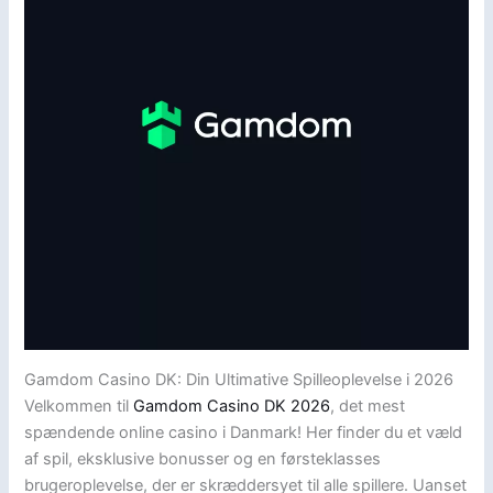
Gamdom Casino DK: Din Ultimative Spilleoplevelse i 2026
Velkommen til
Gamdom Casino DK 2026
, det mest
spændende online casino i Danmark! Her finder du et væld
af spil, eksklusive bonusser og en førsteklasses
brugeroplevelse, der er skræddersyet til alle spillere. Uanset