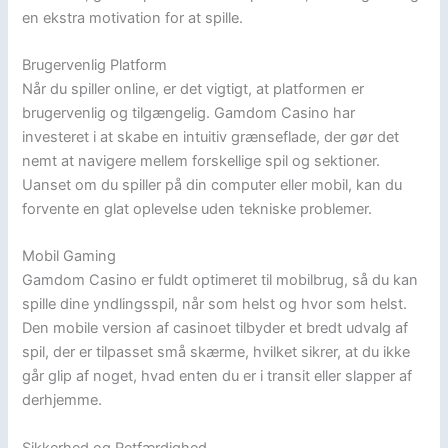
en ekstra motivation for at spille.
Brugervenlig Platform
Når du spiller online, er det vigtigt, at platformen er
brugervenlig og tilgængelig. Gamdom Casino har
investeret i at skabe en intuitiv grænseflade, der gør det
nemt at navigere mellem forskellige spil og sektioner.
Uanset om du spiller på din computer eller mobil, kan du
forvente en glat oplevelse uden tekniske problemer.
Mobil Gaming
Gamdom Casino er fuldt optimeret til mobilbrug, så du kan
spille dine yndlingsspil, når som helst og hvor som helst.
Den mobile version af casinoet tilbyder et bredt udvalg af
spil, der er tilpasset små skærme, hvilket sikrer, at du ikke
går glip af noget, hvad enten du er i transit eller slapper af
derhjemme.
Sikkerhed og Retfærdighed