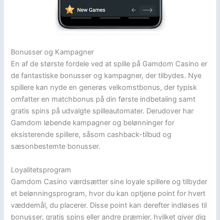
Bonusser og Kampagner
En af de største fordele ved at spille på Gamdom Casino er
de fantastiske bonusser og kampagner, der tilbydes. Nye
spillere kan nyde en generøs velkomstbonus, der typisk
omfatter en matchbonus på din første indbetaling samt
gratis spins på udvalgte spilleautomater. Derudover har
Gamdom løbende kampagner og belønninger for
eksisterende spillere, såsom cashback-tilbud og
sæsonbestemte bonusser.
Loyalitetsprogram
Gamdom Casino værdsætter sine loyale spillere og tilbyder
et belønningsprogram, hvor du kan optjene point for hvert
væddemål, du placerer. Disse point kan derefter indløses til
bonusser, gratis spins eller andre præmier, hvilket giver dig