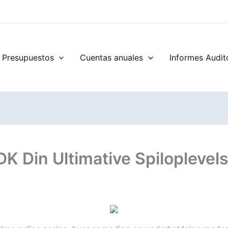
Presupuestos
Cuentas anuales
Informes Audit
K Din Ultimative Spilopleve