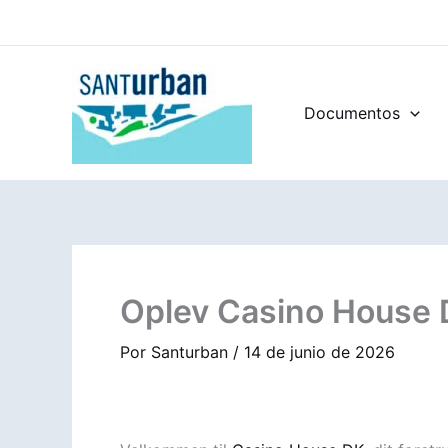
Ir
al
contenido
Documentos
Oplev Casino House D
Por
Santurban
/
14 de junio de 2026