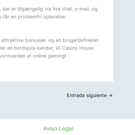
der er tilgængelig via live chat, e-mail, og
 får en problemfri oplevelse.
 attraktive bonusser, og en brugerdefineret
ller en bordspils-kender, vil Casino House
oritverden af online gaming!
Entrada siguiente
→
Aviso Legal