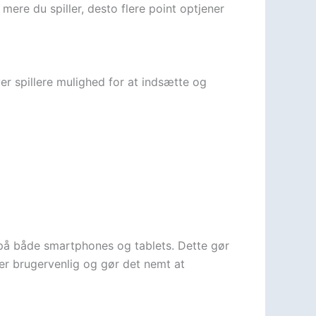
mere du spiller, desto flere point optjener
er spillere mulighed for at indsætte og
 på både smartphones og tablets. Dette gør
 er brugervenlig og gør det nemt at