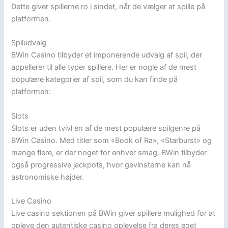
Dette giver spillerne ro i sindet, når de vælger at spille på
platformen.
Spiludvalg
BWin Casino tilbyder et imponerende udvalg af spil, der
appellerer til alle typer spillere. Her er nogle af de mest
populære kategorier af spil, som du kan finde på
platformen:
Slots
Slots er uden tvivl en af de mest populære spilgenre på
BWin Casino. Med titler som «Book of Ra», «Starburst» og
mange flere, er der noget for enhver smag. BWin tilbyder
også progressive jackpots, hvor gevinsterne kan nå
astronomiske højder.
Live Casino
Live casino sektionen på BWin giver spillere mulighed for at
opleve den autentiske casino oplevelse fra deres eget