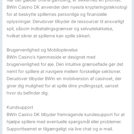
Når det gælder online gambling, er sikkerhed en prioritet.
BWin Casino DK anvender den nyeste krypteringsteknologi
for at beskytte spillernes personlige og finansielle
oplysninger. Derudover tilbyder de ressourcer til ansvarligt
spil, såsom indbetalingsgrænser og selvudelukkelse,
hvilket sikrer at spillerne kan spille sikkert.
Brugervenlighed og Mobiloplevelse
BWin Casino’s hjemmeside er designet med
brugervenlighed for øje. Den intuitive grænseflade gør det
nemt for spillere at navigere mellem forskellige sektioner.
Derudover tilbyder BWin en mobilversion af casinoet, der
giver dig mulighed for at spille dine yndlingsspil, uanset
hvor du befinder dig.
Kundsupport
BWin Casino DK tilbyder fremragende kundesupport for at
hjælpe spillere med eventuelle spørgsmål eller problemer.
Supportteamet er tilgængeligt via live chat og e-mail.