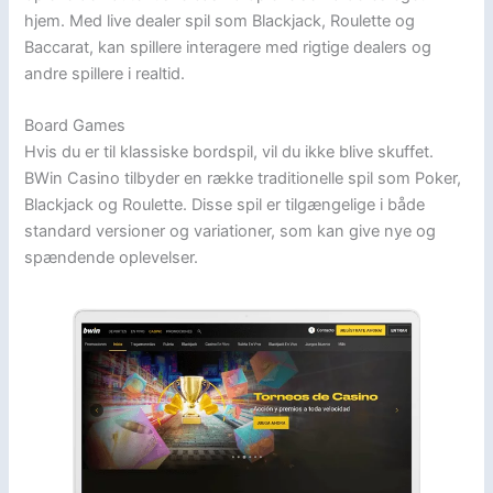
hjem. Med live dealer spil som Blackjack, Roulette og
Baccarat, kan spillere interagere med rigtige dealers og
andre spillere i realtid.
Board Games
Hvis du er til klassiske bordspil, vil du ikke blive skuffet.
BWin Casino tilbyder en række traditionelle spil som Poker,
Blackjack og Roulette. Disse spil er tilgængelige i både
standard versioner og variationer, som kan give nye og
spændende oplevelser.