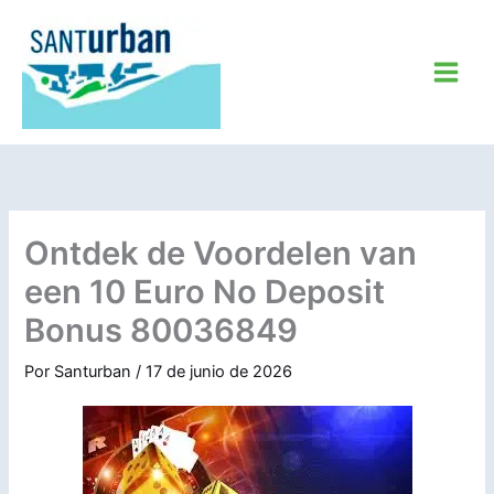
Ir
al
contenido
Ontdek de Voordelen van
een 10 Euro No Deposit
Bonus 80036849
Por
Santurban
/
17 de junio de 2026