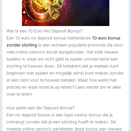
Wat is een 10 Euro No Deposit Bonus?
Een 10 euro no deposit bonus netherlands
10 euro bonus
zonder storting
is een extreem populaire promotie die door
veel online casino’s wordt aangeboden. Het stelt nieuwe
spelers in staat om echt geld te spelen zonder eerst een
storting te hoeven doen. Dit betekent dat je meteen kunt
beginnen met spelen en mogelijk winst kunt maken zonder
er een cent voor te hoeven betalen. Maar hoe werkt het
precies en waar moet je op letten? Lees verder om er alles
over te leren!
Hoe werkt een No Deposit Bonus?
Een no deposit bonus is een type casino bonus die je
ontvangt zonder dat je een storting hoeft te maken. De
meeste online casino’s aanbieden deze bonus aan nieuwe