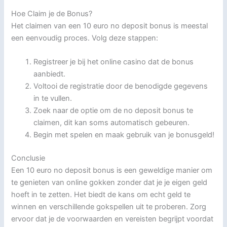
Hoe Claim je de Bonus?
Het claimen van een 10 euro no deposit bonus is meestal
een eenvoudig proces. Volg deze stappen:
Registreer je bij het online casino dat de bonus
aanbiedt.
Voltooi de registratie door de benodigde gegevens
in te vullen.
Zoek naar de optie om de no deposit bonus te
claimen, dit kan soms automatisch gebeuren.
Begin met spelen en maak gebruik van je bonusgeld!
Conclusie
Een 10 euro no deposit bonus is een geweldige manier om
te genieten van online gokken zonder dat je je eigen geld
hoeft in te zetten. Het biedt de kans om echt geld te
winnen en verschillende gokspellen uit te proberen. Zorg
ervoor dat je de voorwaarden en vereisten begrijpt voordat