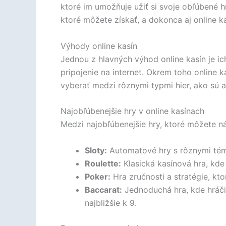
ktoré im umožňuje užiť si svoje obľúbené h
ktoré môžete získať, a dokonca aj online 
Výhody online kasín
Jednou z hlavných výhod online kasín je i
pripojenie na internet. Okrem toho online 
vyberať medzi rôznymi typmi hier, ako sú au
Najobľúbenejšie hry v online kasínach
Medzi najobľúbenejšie hry, ktoré môžete náj
Sloty:
Automatové hry s rôznymi téma
Roulette:
Klasická kasínová hra, kde 
Poker:
Hra zručnosti a stratégie, kto
Baccarat:
Jednoduchá hra, kde hráči
najbližšie k 9.