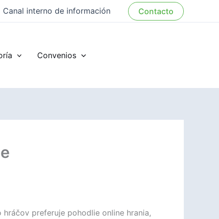
Canal interno de información
Contacto
oría
Convenios
ie
 hráčov preferuje pohodlie online hrania,