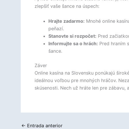
zlepšiť vaše šance na úspech:
Hrajte zadarmo:
Mnohé online kasína
peňazí.
Stanovte si rozpočet:
Pred začiatkom
Informujte sa o hrách:
Pred hraním s
šance.
Záver
Online kasína na Slovensku ponúkajú širo
ideálnou voľbou pre mnohých hráčov. Nezab
skúsenosti. Nech už hráte len pre zábavu, 
←
Entrada anterior