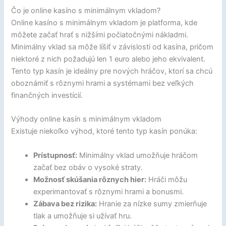
Čo je online kasíno s minimálnym vkladom?
Online kasíno s minimálnym vkladom je platforma, kde
môžete začať hrať s nižšími počiatočnými nákladmi.
Minimálny vklad sa môže líšiť v závislosti od kasína, pričom
niektoré z nich požadujú len 1 euro alebo jeho ekvivalent.
Tento typ kasín je ideálny pre nových hráčov, ktorí sa chcú
oboznámiť s rôznymi hrami a systémami bez veľkých
finančných investícií.
Výhody online kasín s minimálnym vkladom
Existuje niekoľko výhod, ktoré tento typ kasín ponúka:
Prístupnosť:
Minimálny vklad umožňuje hráčom
začať bez obáv o vysoké straty.
Možnosť skúšania rôznych hier:
Hráči môžu
experimantovať s rôznymi hrami a bonusmi.
Zábava bez rizika:
Hranie za nízke sumy zmierňuje
tlak a umožňuje si užívať hru.