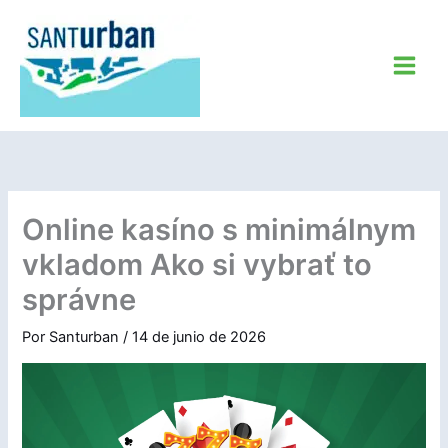
Ir
al
contenido
Online kasíno s minimálnym
vkladom Ako si vybrať to
správne
Por
Santurban
/
14 de junio de 2026