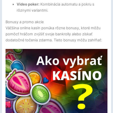
Video poker:
Kombinácia automatu a pokru s
rôznymi variantmi.
Bonusy a promo akcie
Väčšina online kasín ponúka rôzne bonusy, ktoré môžu
pomôcť hráčom zvýšiť svoje bankrolly alebo získať
dodatočné točenia zdarma. Tieto bonusy môžu zahŕňať: