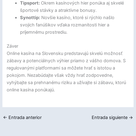
Tipsport:
Okrem kasínových hier ponúka aj skvelé
športové stávky a atraktívne bonusy.
Synottip:
Novšie kasíno, ktoré si rýchlo našlo
svojich fanúšikov vďaka rozmanitosti hier a
príjemnému prostrediu.
Záver
Online kasína na Slovensku predstavujú skvelú možnosť
zábavy a potenciálnych výhier priamo z vášho domova. S
regulovanými platformami sa môžete hrať s istotou a
pokojom. Nezabúdajte však vždy hrať zodpovedne,
vyhýbajte sa prehnanému riziku a užívajte si zábavu, ktorú
online kasína ponúkajú.
←
Entrada anterior
Entrada siguiente
→