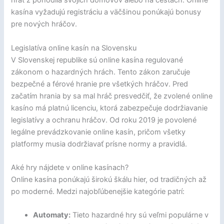
hrať z pohodlia svojich domovov alebo na cestách. Online
kasína vyžadujú registráciu a väčšinou ponúkajú bonusy
pre nových hráčov.
Legislatíva online kasín na Slovensku
V Slovenskej republike sú online kasína regulované
zákonom o hazardných hrách. Tento zákon zaručuje
bezpečné a férové hranie pre všetkých hráčov. Pred
začatím hrania by sa mal hráč presvedčiť, že zvolené online
kasíno má platnú licenciu, ktorá zabezpečuje dodržiavanie
legislatívy a ochranu hráčov. Od roku 2019 je povolené
legálne prevádzkovanie online kasín, pričom všetky
platformy musia dodržiavať prísne normy a pravidlá.
Aké hry nájdete v online kasínach?
Online kasína ponúkajú širokú škálu hier, od tradičných až
po moderné. Medzi najobľúbenejšie kategórie patrí:
Automaty:
Tieto hazardné hry sú veľmi populárne v