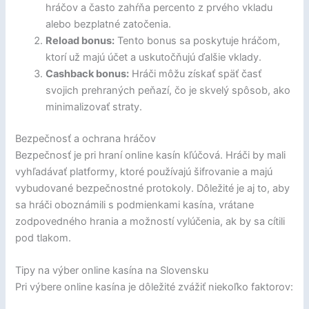
hráčov a často zahŕňa percento z prvého vkladu
alebo bezplatné zatočenia.
Reload bonus:
Tento bonus sa poskytuje hráčom,
ktorí už majú účet a uskutočňujú ďalšie vklady.
Cashback bonus:
Hráči môžu získať späť časť
svojich prehraných peňazí, čo je skvelý spôsob, ako
minimalizovať straty.
Bezpečnosť a ochrana hráčov
Bezpečnosť je pri hraní online kasín kľúčová. Hráči by mali
vyhľadávať platformy, ktoré používajú šifrovanie a majú
vybudované bezpečnostné protokoly. Dôležité je aj to, aby
sa hráči oboznámili s podmienkami kasína, vrátane
zodpovedného hrania a možností vylúčenia, ak by sa cítili
pod tlakom.
Tipy na výber online kasína na Slovensku
Pri výbere online kasína je dôležité zvážiť niekoľko faktorov: