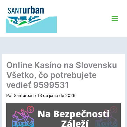
Ir
al
contenido
Online Kasíno na Slovensku
Všetko, čo potrebujete
vedieť 9599531
Por
Santurban
/
13 de junio de 2026