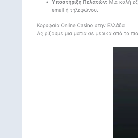
Υποστήριξη Πελατών:
Μια καλή εξυ
email ή τηλεφώνου.
Κορυφαία Online Casino στην Ελλάδα
Ας ρίξουμε μια ματιά σε μερικά από τα πι