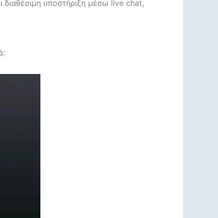
 διαθέσιμη υποστήριξη μέσω live chat,
ά: