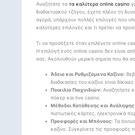
Αναζητάτε τα
τα καλύτερα online casino
γι
διαδικτυακού τζόγου, έχετε πλέον τη δυν
αγορά, υπάρχουν πολλές επιλογές που υπό
καλύτερες επιλογές και τι πρέπει να προσ
Τι να προσέξετε όταν επιλέγετε online cas
Η επιλογή ενός online casino δεν είναι 
σας. Ακολουθούν μερικά σημεία που θα σ
Άδεια και Ρυθμιζόμενα Καζίνο:
Βεβα
διαδικασίες του καζίνο είναι δίκαιες
Ποικιλία Παιχνιδιών:
Αναζητήστε κα
πόκερ και live casino.
Μέθοδοι Κατάθεσης και Ανάληψης
πιστωτικές κάρτες, ηλεκτρονικά πο
Προσφορές και Μπόνους:
Τα bonus
καζίνο. Συγκρίνετε τις προσφορές 