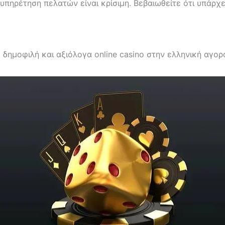
πηρέτηση πελατών είναι κρίσιμη. Βεβαιωθείτε ότι υπάρχει
ο δημοφιλή και αξιόλογα online casino στην ελληνική αγορ