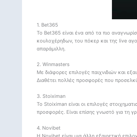
1. Bet365
Το Bet365 είναι ένα από τα πιο αναγνωρί
κουλοχέρηδων, του πόκερ και της live αγο
απαράμιλλη.
2. Winmasters
Με διάφορες επιλογές παιχνιδιών και εξα
Διαθέτει πολλές προσφορές που προσελκύ
3. Stoiximan
Το Stoiximan είναι οι επιλογές στοιχηματι
προσφορές. Είναι επίσης γνωστό για τη γ
4. Novibet
Η Novibet είναι μια άλλη εξαιρετική επιλ