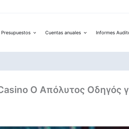
Presupuestos
Cuentas anuales
Informes Audit
 Casino Ο Απόλυτος Οδηγός 