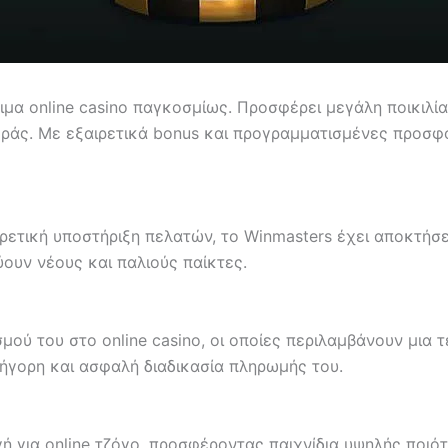
σιμα online casino παγκοσμίως. Προσφέρει μεγάλη ποικιλ
ράς. Με εξαιρετικά bonus και προγραμματισμένες προσφορ
ιρετική υποστήριξη πελατών, το Winmasters έχει αποκτήσ
ουν νέους και παλιούς παίκτες.
σμού του στο online casino, οι οποίες περιλαμβάνουν μια 
ρήγορη και ασφαλή διαδικασία πληρωμής του.
ογή για online τζόγο, προσφέροντας παιχνίδια υψηλής ποι