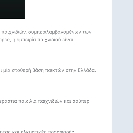
ία παιχνιδιών, συμπεριλαμβανομένων των
ές, η εμπειρία παιχνιδιού είναι
ει μία σταθερή βάση παικτών στην Ελλάδα.
τεράστια ποικιλία παιχνιδιών και σούπερ
ότητας και ελκυστικές προσφορές.