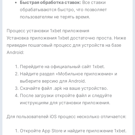
Быстрая обработка ставок:
Все ставки
обрабатываются быстро, что позволяет
пользователям не терять время.
Процесс установки 1xbet приложения
Установка приложения 1xbet достаточно проста. Ниже
приведен пошаговый процесс для устройств на базе
Android:
Перейдите на официальный сайт 1xbet.
Найдите раздел «Мобильное приложение» и
выберите версию для Android.
Скачайте файл .apk на ваше устройство.
После загрузки откройте файл и следуйте
инструкциям для установки приложения.
Для пользователей iOS процесс несколько отличается:
Откройте App Store и найдите приложение 1xbet.