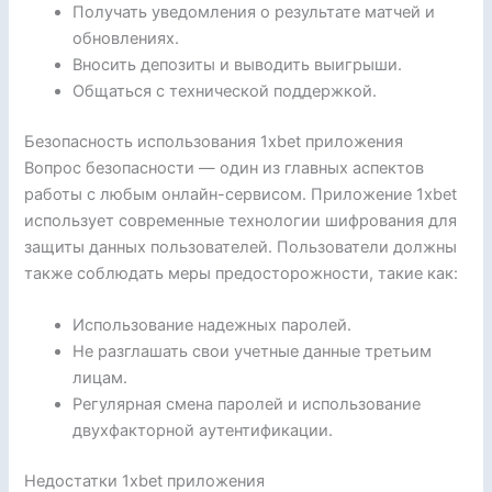
Получать уведомления о результате матчей и
обновлениях.
Вносить депозиты и выводить выигрыши.
Общаться с технической поддержкой.
Безопасность использования 1xbet приложения
Вопрос безопасности — один из главных аспектов
работы с любым онлайн-сервисом. Приложение 1xbet
использует современные технологии шифрования для
защиты данных пользователей. Пользователи должны
также соблюдать меры предосторожности, такие как:
Использование надежных паролей.
Не разглашать свои учетные данные третьим
лицам.
Регулярная смена паролей и использование
двухфакторной аутентификации.
Недостатки 1xbet приложения