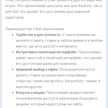
спорт, играть в казино и участвовать в других азартных
играх. Это приложение доступно как для Android, так и
для iOS, что делает его доступным для широкой
аудитории.
Преимущества 1xbet приложения
Удобство и доступность:
С приложением вы
можете ставить ставки в любое время и в любом
месте, где есть доступ к интернету.
Интуитивно понятный интерфейс:
Приложение
имеет простой и понятный интерфейс, что делает
его доступным даже для новичков.
Широкий выбор ставок:
Пользователи могут
делать ставки на различные спортивные
события, такие как футбол, баскетбол, теннис и
многие другие.
Бонусы и акции:
Приложение предоставляет
пользователям доступ к различным бонусам и
акциям, которые недоступны на сайте.