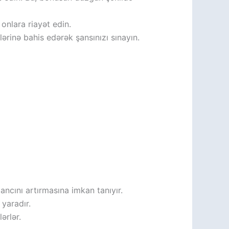
 onlara riayət edin.
rinə bahis edərək şansınızı sınayın.
ancını artırmasına imkan tanıyır.
 yaradır.
ərlər.