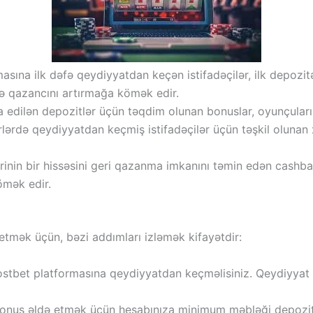
asına ilk dəfə qeydiyyatdan keçən istifadəçilər, ilk depozit
 qazancını artırmağa kömək edir.
ra edilən depozitlər üçün təqdim olunan bonuslar, oyunçuları
rlərdə qeydiyyatdan keçmiş istifadəçilər üçün təşkil olunan 
ərinin bir hissəsini geri qazanma imkanını təmin edən cashback
ömək edir.
tmək üçün, bəzi addımları izləmək kifayətdir:
ostbet platformasına qeydiyyatdan keçməlisiniz. Qeydiyyat
bonus əldə etmək üçün hesabınıza minimum məbləği depozit