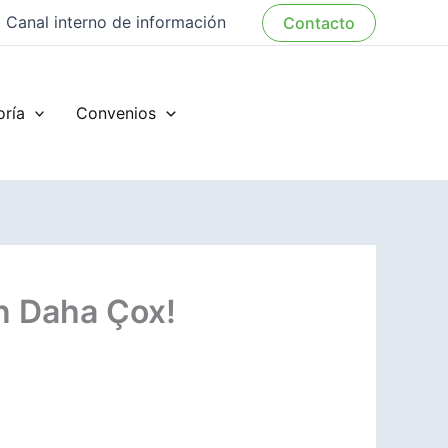
Canal interno de información
Contacto
oría
Convenios
n Daha Çox!