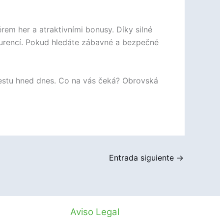
ěrem her a atraktivními bonusy. Díky silné
kurencí. Pokud hledáte zábavné a bezpečné
 cestu hned dnes. Co na vás čeká? Obrovská
Entrada siguiente
→
Aviso Legal