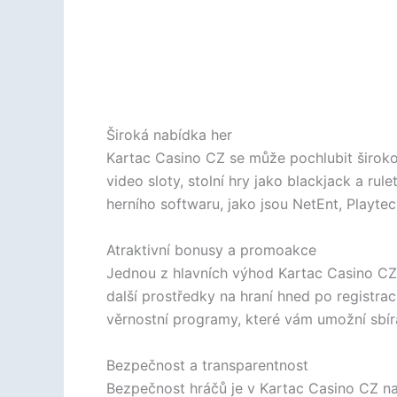
Široká nabídka her
Kartac Casino CZ se může pochlubit širokou
video sloty, stolní hry jako blackjack a rul
herního softwaru, jako jsou NetEnt, Playte
Atraktivní bonusy a promoakce
Jednou z hlavních výhod Kartac Casino CZ j
další prostředky na hraní hned po registra
věrnostní programy, které vám umožní sbír
Bezpečnost a transparentnost
Bezpečnost hráčů je v Kartac Casino CZ na 