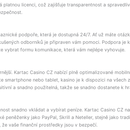
 platnou licenci, což zajišťuje transparentnost a spravedli
ezpečnost.
ákaznické podpoře, která je dostupná 24/7. Ať už máte otáz
ušených odborníků je připraven vám pomoci. Podpora je k d
ete vybrat formu komunikace, která vám nejlépe vyhovuje.
rnější. Kartac Casino CZ nabízí plně optimalizované mobiln
te smartphone nebo tablet, kasino je k dispozici na všech 
tuitivní a snadno použitelná, takže se snadno dostanete k hr
ožnost snadno vkládat a vybírat peníze. Kartac Casino CZ na
ické peněženky jako PayPal, Skrill a Neteller, stejně jako t
, že vaše finanční prostředky jsou v bezpečí.