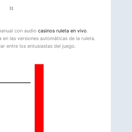
 manual con audio
casinos ruleta en vivo
.
en las versiones automáticas de la ruleta.
r entre los entusiastas del juego.