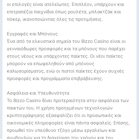
οι επιλογές είναι ατελείωτες. Επιπλέον, υπάρχουν και
επιτραπέζια παιχνίδια όπως ρουλέτα, μπλακτζάκ και
πόκερ, ικανοποιώντας όλες τις προτιμήσεις.
Εγγραφές και Μπόνους
Ένα από τα ελκυστικά σημεία του Bizzo Casino είναι οι
γενναιόδωρες προσφορές και τα μπόνους που παρέχει
στους νέους και υπάρχοντες παίκτες. Οι νέοι παίκτες
μπορούν να επωφεληθούν από μπόνους
καλωσορίσματος, ενώ οι πιστοί παίκτες έχουν συχνές
προσφορές και προγράμματα επιβράβευσης.
Ασφάλεια και Υπευθυνότητα
Το Bizzo Casino δίνει προτεραιότητα στην ασφάλεια των
παικτών του. Η χρήση προηγμένων τεχνολογιών
κρυπτογράφησης εξασφαλίζει ότι οι προσωπικές και
οικονομικές πληροφορίες είναι πάντα ασφαλείς. Επίσης,
προωθεί τον υπεύθυνο τζόγο μέσω εργαλείων και
συμβουλών για τη διαχείριση του χρόνου και του