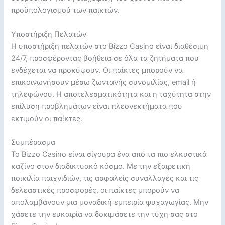
προϋπολογισμού των παικτών.
Υποστήριξη Πελατών
Η υποστήριξη πελατών στο Bizzo Casino είναι διαθέσιμη
24/7, προσφέροντας βοήθεια σε όλα τα ζητήματα που
ενδέχεται να προκύψουν. Οι παίκτες μπορούν να
επικοινωνήσουν μέσω ζωντανής συνομιλίας, email ή
τηλεφώνου. Η αποτελεσματικότητα και η ταχύτητα στην
επίλυση προβλημάτων είναι πλεονεκτήματα που
εκτιμούν οι παίκτες.
Συμπέρασμα
Το Bizzo Casino είναι σίγουρα ένα από τα πιο ελκυστικά
καζίνο στον διαδικτυακό κόσμο. Με την εξαιρετική
ποικιλία παιχνιδιών, τις ασφαλείς συναλλαγές και τις
δελεαστικές προσφορές, οι παίκτες μπορούν να
απολαμβάνουν μια μοναδική εμπειρία ψυχαγωγίας. Μην
χάσετε την ευκαιρία να δοκιμάσετε την τύχη σας στο