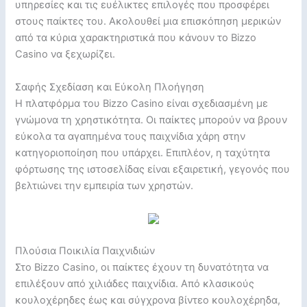
υπηρεσίες και τις ευέλικτες επιλογές που προσφέρει
στους παίκτες του. Ακολουθεί μια επισκόπηση μερικών
από τα κύρια χαρακτηριστικά που κάνουν το Bizzo
Casino να ξεχωρίζει.
Σαφής Σχεδίαση και Εύκολη Πλοήγηση
Η πλατφόρμα του Bizzo Casino είναι σχεδιασμένη με
γνώμονα τη χρηστικότητα. Οι παίκτες μπορούν να βρουν
εύκολα τα αγαπημένα τους παιχνίδια χάρη στην
κατηγοριοποίηση που υπάρχει. Επιπλέον, η ταχύτητα
φόρτωσης της ιστοσελίδας είναι εξαιρετική, γεγονός που
βελτιώνει την εμπειρία των χρηστών.
Πλούσια Ποικιλία Παιχνιδιών
Στο Bizzo Casino, οι παίκτες έχουν τη δυνατότητα να
επιλέξουν από χιλιάδες παιχνίδια. Από κλασικούς
κουλοχέρηδες έως και σύγχρονα βίντεο κουλοχέρηδα,