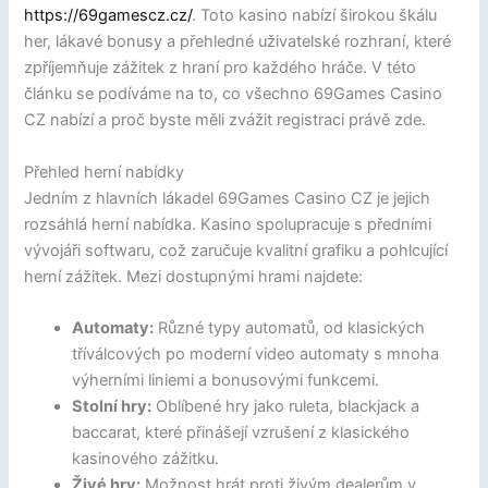
https://69gamescz.cz/
. Toto kasino nabízí širokou škálu
her, lákavé bonusy a přehledné uživatelské rozhraní, které
zpříjemňuje zážitek z hraní pro každého hráče. V této
článku se podíváme na to, co všechno 69Games Casino
CZ nabízí a proč byste měli zvážit registraci právě zde.
Přehled herní nabídky
Jedním z hlavních lákadel 69Games Casino CZ je jejich
rozsáhlá herní nabídka. Kasino spolupracuje s předními
vývojáři softwaru, což zaručuje kvalitní grafiku a pohlcující
herní zážitek. Mezi dostupnými hrami najdete:
Automaty:
Různé typy automatů, od klasických
tříválcových po moderní video automaty s mnoha
výherními liniemi a bonusovými funkcemi.
Stolní hry:
Oblíbené hry jako ruleta, blackjack a
baccarat, které přinášejí vzrušení z klasického
kasinového zážitku.
Živé hry:
Možnost hrát proti živým dealerům v