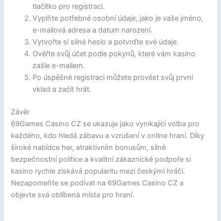
tlačítko pro registraci.
Vyplňte potřebné osobní údaje, jako je vaše jméno,
e-mailová adresa a datum narození.
Vytvořte si silné heslo a potvrďte své údaje.
Ověřte svůj účet podle pokynů, které vám kasino
zašle e-mailem.
Po úspěšné registraci můžete provést svůj první
vklad a začít hrát.
Závěr
69Games Casino CZ se ukazuje jako vynikající volba pro
každého, kdo hledá zábavu a vzrušení v online hraní. Díky
široké nabídce her, atraktivním bonusům, silné
bezpečnostní politice a kvalitní zákaznické podpoře si
kasino rychle získává popularitu mezi českými hráči.
Nezapomeňte se podívat na 69Games Casino CZ a
objevte svá oblíbená místa pro hraní.